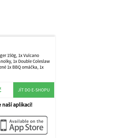
rger 150g, 1x Vulcano
nolky, 1x Double Coleslaw
čené 1x BBQ omáčka, 1x
č
JÍT DO E-SHOPU
 naší aplikaci!