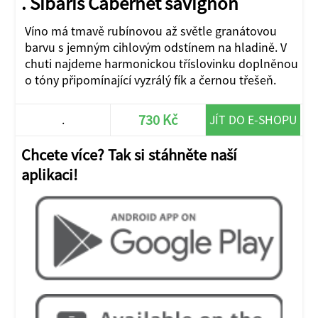
. Sibaris Cabernet savignon
Víno má tmavě rubínovou až světle granátovou
barvu s jemným cihlovým odstínem na hladině. V
chuti najdeme harmonickou tříslovinku doplněnou
o tóny připomínající vyzrálý fík a černou třešeň.
730 Kč
.
JÍT DO E-SHOPU
Chcete více? Tak si stáhněte naší
aplikaci!