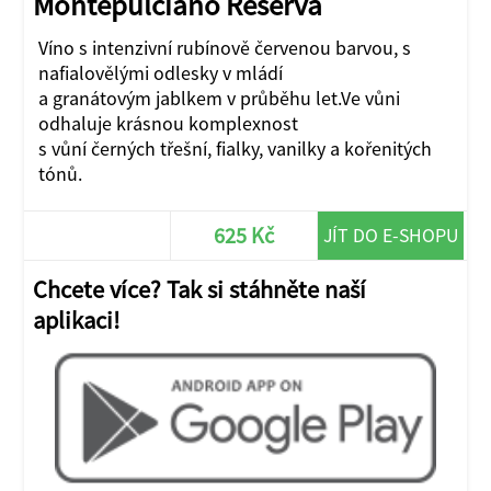
Montepulciano Reserva
Víno s intenzivní rubínově červenou barvou, s
nafialovělými odlesky v mládí
a granátovým jablkem v průběhu let.Ve vůni
odhaluje krásnou komplexnost
s vůní černých třešní, fialky, vanilky a kořenitých
tónů.
625 Kč
JÍT DO E-SHOPU
Chcete více? Tak si stáhněte naší
aplikaci!