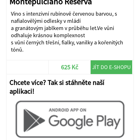
Montepulciano Reserva
Víno s intenzivní rubínově červenou barvou, s
nafialovělými odlesky v mládí
a granátovým jablkem v průběhu let.Ve vůni
odhaluje krásnou komplexnost
s vůní černých třešní, fialky, vanilky a kořenitých
tónů.
625 Kč
JÍT DO E-SHOPU
Chcete více? Tak si stáhněte naší
aplikaci!